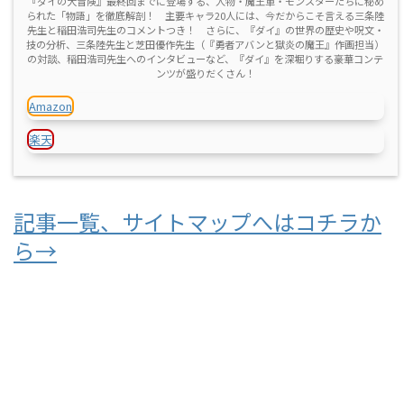
『ダイの大冒険』最終回までに登場する、人物・魔王軍・モンスターたちに秘め
られた「物語」を徹底解剖！ 主要キャラ20人には、今だからこそ言える三条陸
先生と稲田浩司先生のコメントつき！ さらに、『ダイ』の世界の歴史や呪文・
技の分析、三条陸先生と芝田優作先生（『勇者アバンと獄炎の魔王』作画担当）
の対談、稲田浩司先生へのインタビューなど、『ダイ』を深堀りする豪華コンテ
ンツが盛りだくさん！
Amazon
楽天
記事一覧、サイトマップへはコチラか
ら→