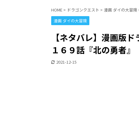
HOME
>
ドラゴンクエスト
>
漫画 ダイの大冒険
漫画 ダイの大冒険
【ネタバレ】漫画版ドラ
１６９話『北の勇者』
2021-12-15