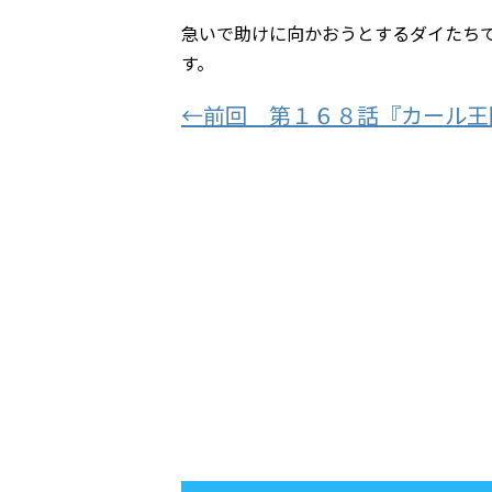
急いで助けに向かおうとするダイたち
す。
←前回 第１６８話『カール王