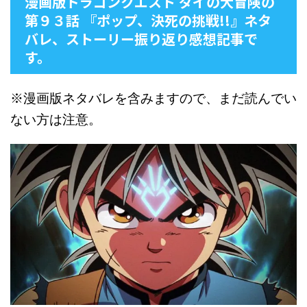
漫画版ドラゴンクエスト ダイの大冒険の
第９３話 『ポップ、決死の挑戦!!』ネタ
バレ、ストーリー振り返り感想記事で
す。
※漫画版ネタバレを含みますので、まだ読んでい
ない方は注意。