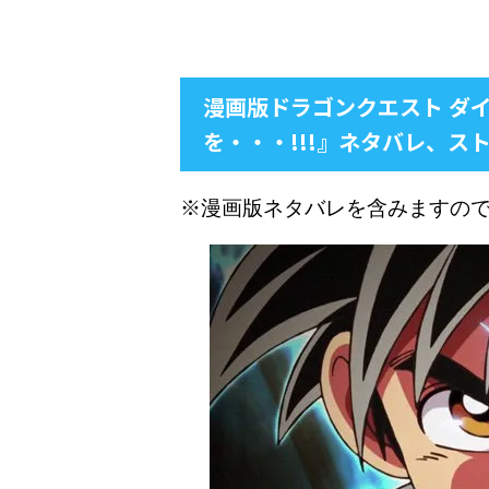
漫画版ドラゴンクエスト ダ
を・・・!!!』ネタバレ、ス
※漫画版ネタバレを含みますの