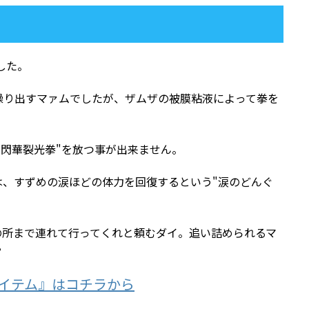
した。
繰り出すマァムでしたが、ザムザの被膜粘液によって拳を
 閃華裂光拳"を放つ事が出来ません。
は、すずめの涙ほどの体力を回復するという"涙のどんぐ
"の所まで連れて行ってくれと頼むダイ。追い詰められるマ
？
イテム』はコチラから