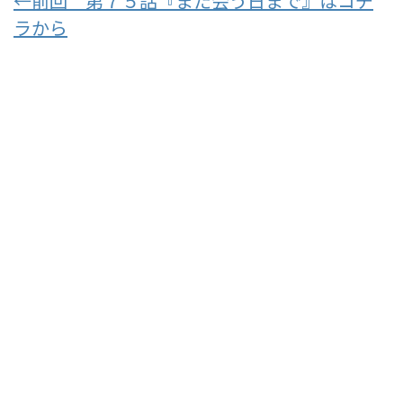
←前回 第７５話『また会う日まで』はコチ
ラから