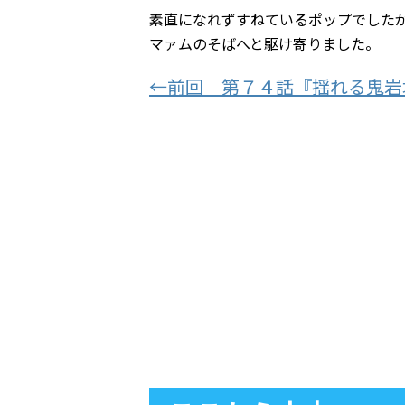
素直になれずすねているポップでした
マァムのそばへと駆け寄りました。
←前回 第７４話『揺れる鬼岩