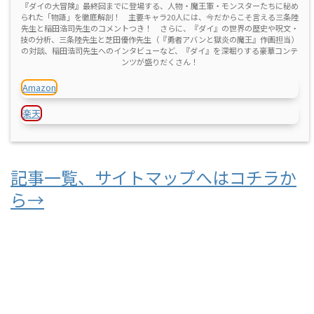
『ダイの大冒険』最終回までに登場する、人物・魔王軍・モンスターたちに秘め
られた「物語」を徹底解剖！ 主要キャラ20人には、今だからこそ言える三条陸
先生と稲田浩司先生のコメントつき！ さらに、『ダイ』の世界の歴史や呪文・
技の分析、三条陸先生と芝田優作先生（『勇者アバンと獄炎の魔王』作画担当）
の対談、稲田浩司先生へのインタビューなど、『ダイ』を深堀りする豪華コンテ
ンツが盛りだくさん！
Amazon
楽天
記事一覧、サイトマップへはコチラか
ら→