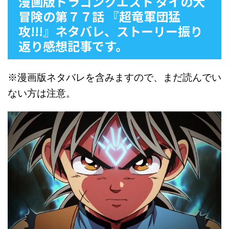
漫画版ドラゴンクエスト ダイの大
冒険の第７７話 『超竜軍団猛
攻!!!』ネタバレ、ストーリー振り
返り感想記事です。
※漫画版ネタバレを含みますので、まだ読んでい
ない方は注意。