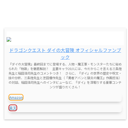
ドラゴンクエスト ダイの大冒険 オフィシャルファンブ
ック
『ダイの大冒険』最終回までに登場する、人物・魔王軍・モンスターたちに秘め
られた「物語」を徹底解剖！ 主要キャラ20人には、今だからこそ言える三条陸
先生と稲田浩司先生のコメントつき！ さらに、『ダイ』の世界の歴史や呪文・
技の分析、三条陸先生と芝田優作先生（『勇者アバンと獄炎の魔王』作画担当）
の対談、稲田浩司先生へのインタビューなど、『ダイ』を深堀りする豪華コンテ
ンツが盛りだくさん！
Amazon
楽天