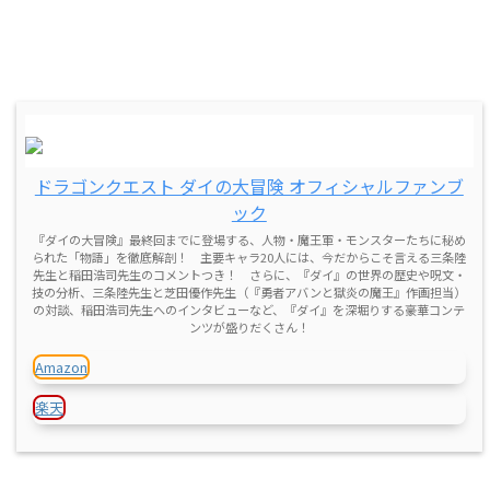
ドラゴンクエスト ダイの大冒険 オフィシャルファンブ
ック
『ダイの大冒険』最終回までに登場する、人物・魔王軍・モンスターたちに秘め
られた「物語」を徹底解剖！ 主要キャラ20人には、今だからこそ言える三条陸
先生と稲田浩司先生のコメントつき！ さらに、『ダイ』の世界の歴史や呪文・
技の分析、三条陸先生と芝田優作先生（『勇者アバンと獄炎の魔王』作画担当）
の対談、稲田浩司先生へのインタビューなど、『ダイ』を深堀りする豪華コンテ
ンツが盛りだくさん！
Amazon
楽天