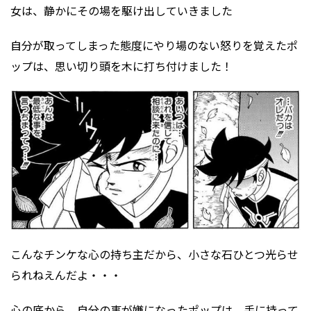
女は、静かにその場を駆け出していきました
自分が取ってしまった態度にやり場のない怒りを覚えたポ
ップは、思い切り頭を木に打ち付けました！
こんなチンケな心の持ち主だから、小さな石ひとつ光らせ
られねえんだよ・・・
心の底から、自分の事が嫌になったポップは、手に持って