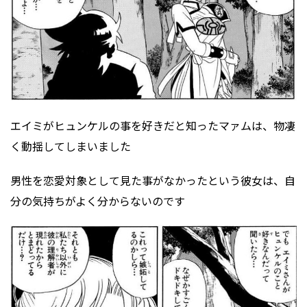
エイミがヒュンケルの事を好きだと知ったマァムは、物凄
く動揺してしまいました
男性を恋愛対象として見た事がなかったという彼女は、自
分の気持ちがよく分からないのです