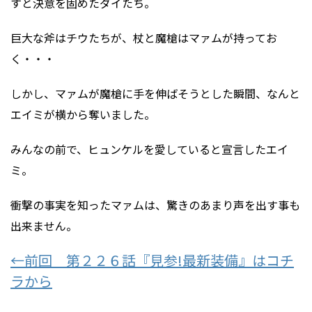
すと決意を固めたダイたち。
巨大な斧はチウたちが、杖と魔槍はマァムが持ってお
く・・・
しかし、マァムが魔槍に手を伸ばそうとした瞬間、なんと
エイミが横から奪いました。
みんなの前で、ヒュンケルを愛していると宣言したエイ
ミ。
衝撃の事実を知ったマァムは、驚きのあまり声を出す事も
出来ません。
←前回 第２２６話『見参!最新装備』はコチ
ラから