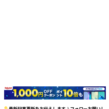
最新記事更新をお伝えします♪フォローお願いし