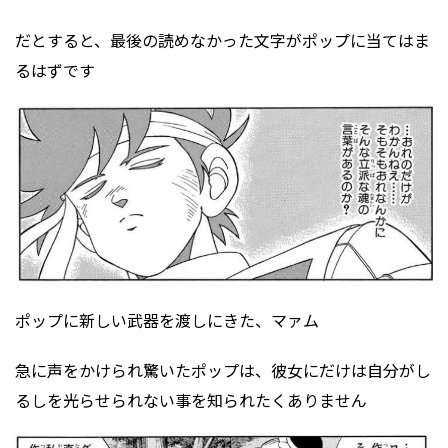
だとすると、最後の読めなかった文字がポップに当てはま
るはずです
ポップに新しい武器を渡しにきた、マァム
急に声をかけられ驚いたポップは、彼女にだけは自分がし
るしを光らせられない事を知られたくありません