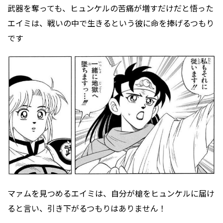
武器を奪っても、ヒュンケルの苦痛が増すだけだと悟った
エイミは、戦いの中で生きるという彼に命を捧げるつもり
です
マァムを見つめるエイミは、自分が槍をヒュンケルに届け
ると言い、引き下がるつもりはありません！