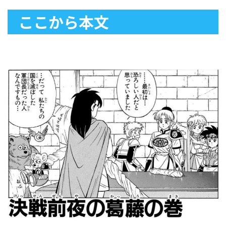
ここから本文