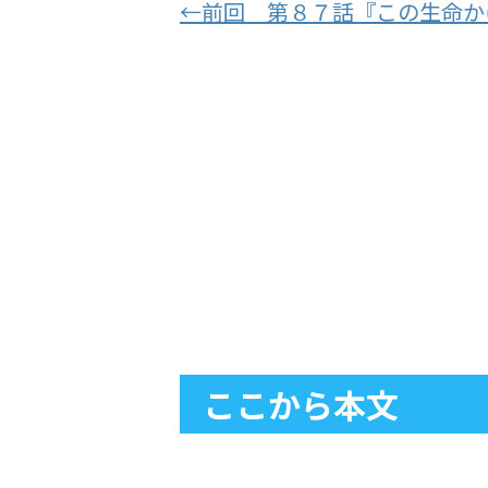
←前回 第８７話『この生命か
ここから本文