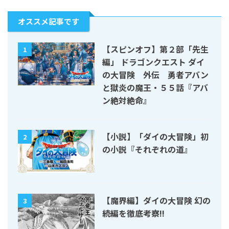
オススメ記事です
【スピンオフ】第２部「先生
1
編」 ドラゴンクエスト ダイ
の大冒険 外伝 勇者アバン
と獄炎の魔王・５５話『アバ
ン絶対絶命』
【小説】「ダイの大冒険」初
2
の小説『それぞれの道』
【魔界編】ダイの大冒険 幻の
3
続編を徹底考察!!