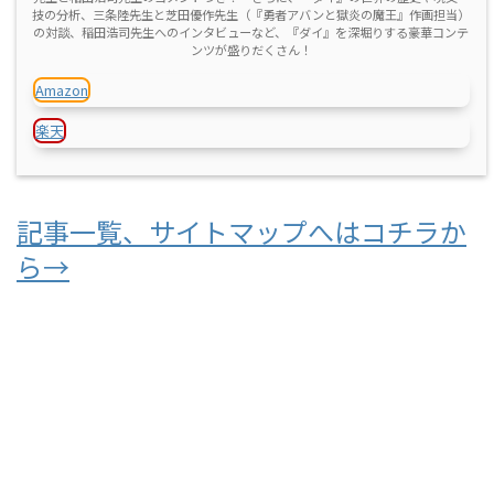
技の分析、三条陸先生と芝田優作先生（『勇者アバンと獄炎の魔王』作画担当）
の対談、稲田浩司先生へのインタビューなど、『ダイ』を深堀りする豪華コンテ
ンツが盛りだくさん！
Amazon
楽天
記事一覧、サイトマップへはコチラか
ら→