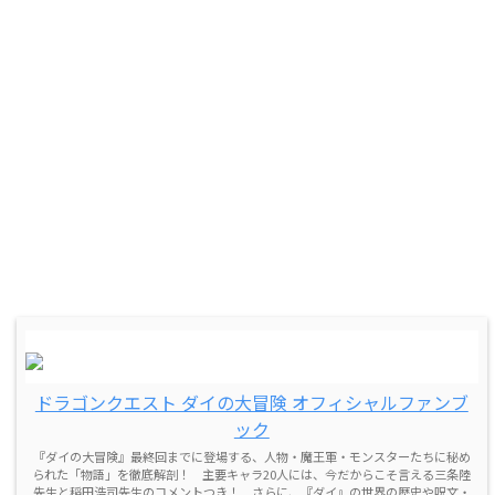
ドラゴンクエスト ダイの大冒険 オフィシャルファンブ
ック
『ダイの大冒険』最終回までに登場する、人物・魔王軍・モンスターたちに秘め
られた「物語」を徹底解剖！ 主要キャラ20人には、今だからこそ言える三条陸
先生と稲田浩司先生のコメントつき！ さらに、『ダイ』の世界の歴史や呪文・