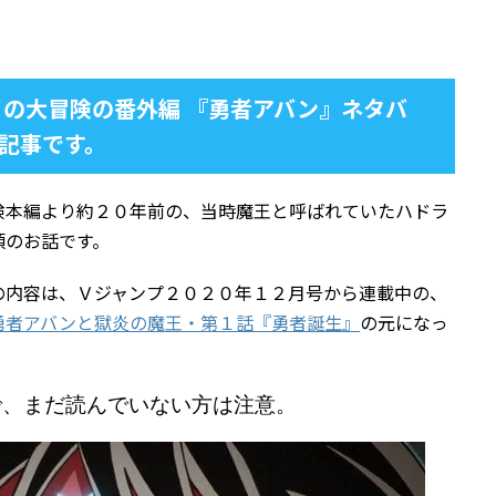
イの大冒険の番外編 『勇者アバン』ネタバ
記事です。
険本編より約２０年前の、当時魔王と呼ばれていたハドラ
頃のお話です。
の内容は、Ｖジャンプ２０２０年１２月号から連載中の、
勇者アバンと獄炎の魔王・第１話『勇者誕生』
の元になっ
で、まだ読んでいない方は注意。