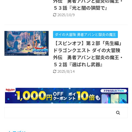
外伝 勇者アバンと獄炎の魔王・
５３話『光と闇の狭間で』
2025/10/9
ダイの大冒険 勇者アバンと獄炎の魔王
【スピンオフ】第２部「先生編」
ドラゴンクエスト ダイの大冒険
外伝 勇者アバンと獄炎の魔王・
５２話『選ばれし武器』
2025/8/14