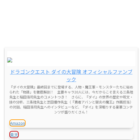
ドラゴンクエスト ダイの大冒険 オフィシャルファンブ
ック
『ダイの大冒険』最終回までに登場する、人物・魔王軍・モンスターたちに秘め
られた「物語」を徹底解剖！ 主要キャラ20人には、今だからこそ言える三条陸
先生と稲田浩司先生のコメントつき！ さらに、『ダイ』の世界の歴史や呪文・
技の分析、三条陸先生と芝田優作先生（『勇者アバンと獄炎の魔王』作画担当）
の対談、稲田浩司先生へのインタビューなど、『ダイ』を深堀りする豪華コンテ
ンツが盛りだくさん！
Amazon
楽天