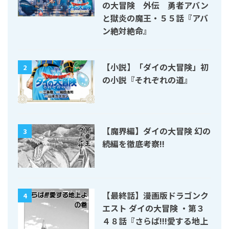
の大冒険 外伝 勇者アバン
と獄炎の魔王・５５話『アバ
ン絶対絶命』
【小説】「ダイの大冒険」初
2
の小説『それぞれの道』
【魔界編】ダイの大冒険 幻の
3
続編を徹底考察!!
【最終話】漫画版ドラゴンク
4
エスト ダイの大冒険 ・第３
４８話『さらば!!!愛する地上