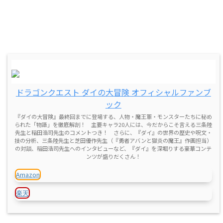
ドラゴンクエスト ダイの大冒険 オフィシャルファンブ
ック
『ダイの大冒険』最終回までに登場する、人物・魔王軍・モンスターたちに秘め
られた「物語」を徹底解剖！ 主要キャラ20人には、今だからこそ言える三条陸
先生と稲田浩司先生のコメントつき！ さらに、『ダイ』の世界の歴史や呪文・
技の分析、三条陸先生と芝田優作先生（『勇者アバンと獄炎の魔王』作画担当）
の対談、稲田浩司先生へのインタビューなど、『ダイ』を深堀りする豪華コンテ
ンツが盛りだくさん！
Amazon
楽天