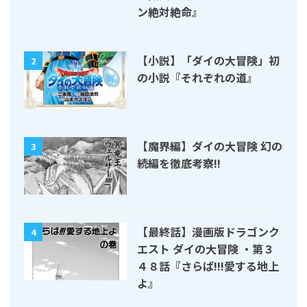
ン絶対絶命』
【小説】「ダイの大冒険」初
2
の小説『それぞれの道』
【魔界編】ダイの大冒険 幻の
3
続編を徹底考察!!
【最終話】漫画版ドラゴンク
4
エスト ダイの大冒険 ・第３
４８話『さらば!!!愛する地上
よ』